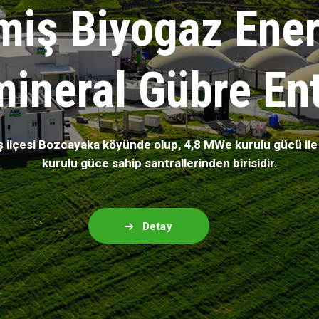
miş Biyogaz Enerj
ineral Gübre Ent
ş ilçesi Bozcayaka köyünde olup, 4,8 MWe kurulu gücü ile
kurulu güce sahip santrallerinden birisidir.
Detay