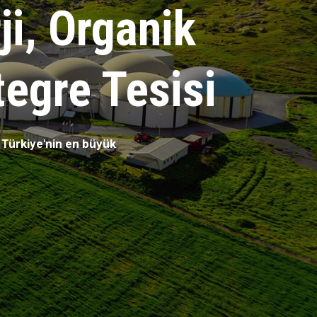
i, Organik
egre Tesisi
 Türkiye'nin en büyük